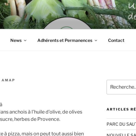
RS VERTS DU PERRE
News
Adhérents et Permanences
Contact
R AMAP
Recherche
pour
:
 à
ARTICLES R
ns anchois à l’huile d’olive, de olives
e sucre, herbes de Provence.
PARC DU SAU
e à pizza, mais on peut tout aussi bien
NOUVELLE S