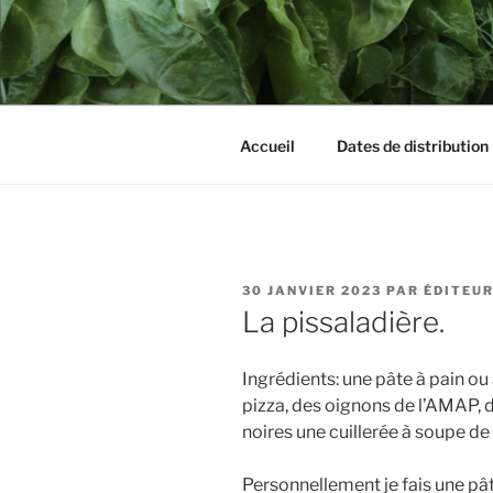
Aller
au
LES PANIE
contenu
principal
Accueil
Dates de distribution
PUBLIÉ
30 JANVIER 2023
PAR
ÉDITEU
LE
La pissaladière.
Ingrédients: une pâte à pain ou
pizza, des oignons de l’AMAP, da
noires une cuillerée à soupe d
Personnellement je fais une pât