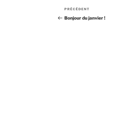
Navigation
Article
PRÉCÉDENT
de
précédent
Bonjour du janvier !
l’article