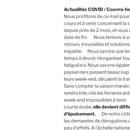
Actualités COVID / Couvre-feu
Nous profitons de ce mail pou
cours et à venir concernant la s
depuis près de 2 mois, et nous 
date de fin. Nous tenions à v
retours, trouvailles et solution
inquiète. Nous savons que les
temps à devoir réorganiser tout
fatigué·e·s. Nous savons égal
paysan·ne·s passent beaucoup p
leurs week-end, décalent la tr
Sans compter la saison maraîch
rendra très vite les horaires an
week-end impossibles à tenir. B
courte durée,
elle devient diff
d’épuisement.
De notre côté, 
les demandes de dérogations a
peu d’effets. A l’échelle nation