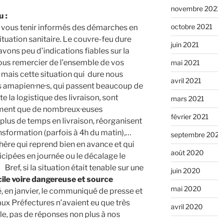
novembre 202
 :
octobre 2021
r vous tenir informés des démarches en
ituation sanitaire. Le couvre-feu dure
juin 2021
avons peu d’indications fiables sur la
ous remercier de l’ensemble de vos
mai 2021
s mais cette situation qui dure nous
avril 2021
 amapien·ne·s, qui passent beaucoup de
e la logistique des livraison, sont
mars 2021
ement que de nombreux·euses
février 2021
lus de temps en livraison, réorganisent
ansformation (parfois à 4h du matin),…
septembre 20
ère qui reprend bien en avance et qui
août 2020
ticipées en journée ou le décalage le
ref, si la situation était tenable sur une
juin 2020
icile voire dangereuse et source
mai 2020
en janvier, le communiqué de presse et
ux Préfectures n’avaient eu que très
avril 2020
ale, pas de réponses non plus à nos