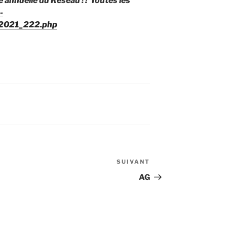
 annuelle du Réseau ! ! Toutes les
-
_2021_222.php
SUIVANT
Article
suivant
AG