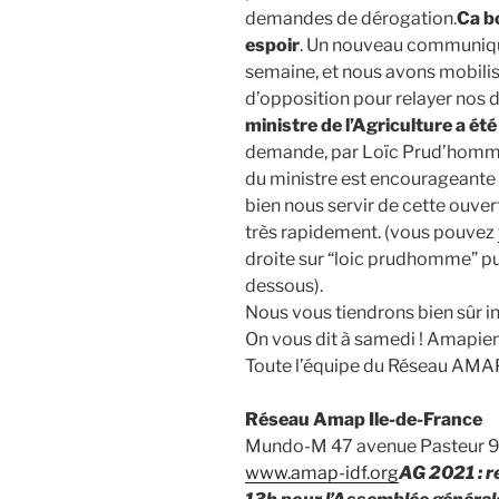
demandes de dérogation.
Ca b
espoir
. Un nouveau communiqué
semaine, et nous avons mobilis
d’opposition pour relayer no
ministre de l’Agriculture a été
demande, par Loïc Prud’homme
du ministre est encourageante
bien nous servir de cette ouver
très rapidement. (vous pouvez
droite sur “loic prudhomme” pui
dessous).
Nous vous tiendrons bien sûr in
On vous dit à samedi ! Amapi
Toute l’équipe du Réseau AMA
Réseau Amap Ile-de-France
Mundo-M 47 avenue Pasteur 9
www.amap-idf.org
AG 2021 : r