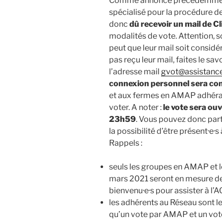
Comme annoncé précédemment, 
spécialisé pour la procédure de
donc
d
û
recevoir un m
ail
de
Cl
modalités de vote. Attention, so
peut que leur mail soit consid
pas reçu leur mail, faites le sa
l’adresse mail
gvot@assistance
connexion
personnel
sera co
et aux fermes en AMAP adhéran
voter. A noter :
le vote sera ou
23h59
. Vous pouvez donc par
la possibilité d’être présent·e·s 
Rappels :
seuls les groupes en AMAP et l
mars 2021 seront en mesure de v
bienvenu·e·s pour assister à l’AG
les adhérents au Réseau sont les
qu’un vote par AMAP et un vot