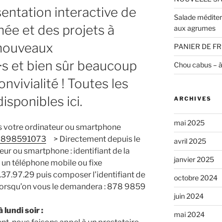
entation interactive de
Salade méditer
née et des projets à
aux agrumes
e nouveaux
PANIER DE FR
·s et bien sûr beaucoup
Chou cabus – à 
nvivialité ! Toutes les
disponibles ici
.
ARCHIVES
mai 2025
s votre ordinateur ou smartphone
87898591073
> Directement depuis le
avril 2025
eur ou smartphone : identifiant de la
janvier 2025
un téléphone mobile ou fixe
.37.97.29 puis composer l’identifiant de
octobre 2024
 lorsqu’on vous le demandera : 878 9859
juin 2024
 lundi soir :
mai 2024