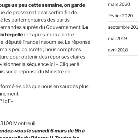
mars 2020
ouge un peu cette semaine, on garde
 de presse national sortira fin de
février 2020
é les parlementaires des partis
s demandes auprès du Gouvernement.
Le
septembre 20
 interpellé
cet après-midi à notre
mai 2019
, député France Insoumise. La réponse
 mais peu concrète ; nous comptons
avril 2018
ture pour obtenir des réponses claires
visionner la séquence ici
– Cliquer à
s sur la réponse du Ministre en
formé·e·s dès que nous en saurons plus !
ennement,
P IdF–
3100 Montreuil
endez-vous le samedi 6 mars de 9h à