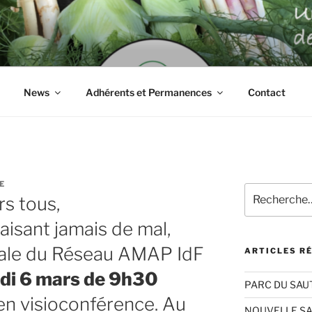
RS VERTS DU PERRE
News
Adhérents et Permanences
Contact
E
Recherche
rs tous,
pour
:
faisant jamais de mal,
ale du Réseau AMAP IdF
ARTICLES R
di 6 mars de 9h30
PARC DU SAU
en visioconférence. Au
NOUVELLE S