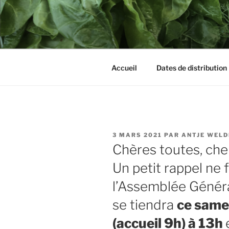
Aller
au
LES PANIE
contenu
principal
Accueil
Dates de distribution
PUBLIÉ
3 MARS 2021
PAR
ANTJE WELD
LE
Chères toutes, che
Un petit rappel ne 
l’Assemblée Génér
se tiendra
ce same
(accueil 9h) à 13h