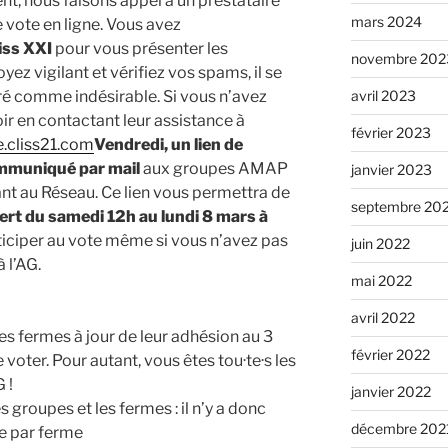
nous faisons appel à un prestataire
mars 2024
 vote en ligne. Vous avez
iss XXI
pour vous présenter les
novembre 202
yez vigilant et vérifiez vos spams, il se
éré comme indésirable. Si vous n’avez
avril 2023
voir en contactant leur assistance à
février 2023
.cliss21.com
Vendredi
, un lien de
mmuniqué par mail
aux groupes AMAP
janvier 2023
t au Réseau. Ce lien vous permettra de
septembre 20
vert du samedi 12h au lundi 8 mars à
ticiper au vote même si vous n’avez pas
juin 2022
à l’AG.
mai 2022
avril 2022
es fermes à jour de leur adhésion au 3
février 2022
oter. Pour autant, vous êtes tou·te·s les
 !
janvier 2022
 groupes et les fermes : il n’y a donc
décembre 202
e par ferme